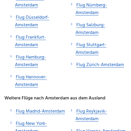
Amsterdam
Flug Nürnberg-
Amsterdam
Flug Düsseldorf-
Amsterdam
Flug Salzburg-
Amsterdam
Flug Frankfurt-
Amsterdam
Flug Stuttgart-
Amsterdam
Flug Hamburg-
Amsterdam
Flug Zürich-Amsterdam
Flug Hannover-
Amsterdam
Weitere Flüge nach Amsterdam aus dem Ausland
Flug Madrid-Amsterdam
Flug Reykjavik-
Amsterdam
Flug New York-