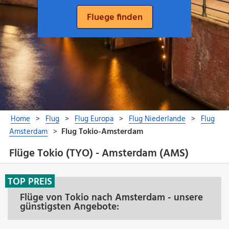
Flüge Tokio (TYO) - Amsterdam (AMS)
TOP PREIS
Flüge von Tokio nach Amsterdam - unsere
günstigsten Angebote: