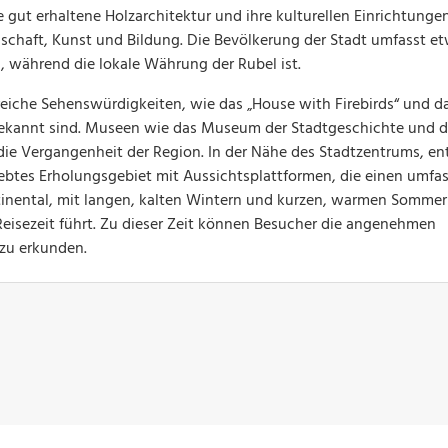
gut erhaltene Holzarchitektur und ihre kulturellen Einrichtungen,
nschaft, Kunst und Bildung. Die Bevölkerung der Stadt umfasst e
 während die lokale Währung der Rubel ist.
hlreiche Sehenswürdigkeiten, wie das „House with Firebirds“ und d
n bekannt sind. Museen wie das Museum der Stadtgeschichte und 
die Vergangenheit der Region. In der Nähe des Stadtzentrums, en
liebtes Erholungsgebiet mit Aussichtsplattformen, die einen umf
ontinental, mit langen, kalten Wintern und kurzen, warmen Somme
Reisezeit führt. Zu dieser Zeit können Besucher die angenehmen
zu erkunden.