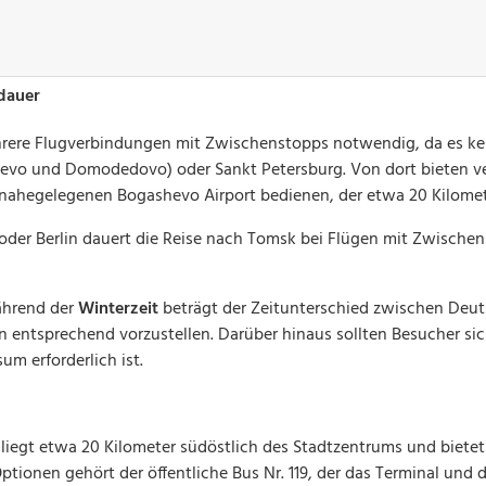
dauer
rere Flugverbindungen mit Zwischenstopps notwendig, da es kein
vo und Domodedovo) oder Sankt Petersburg. Von dort bieten versc
nahegelegenen Bogashevo Airport bedienen, der etwa 20 Kilomete
er Berlin dauert die Reise nach Tomsk bei Flügen mit Zwischens
ährend der
Winterzeit
beträgt der Zeitunterschied zwischen Deu
en entsprechend vorzustellen. Darüber hinaus sollten Besucher s
um erforderlich ist.
liegt etwa 20 Kilometer südöstlich des Stadtzentrums und biete
ptionen gehört der öffentliche Bus Nr. 119, der das Terminal und