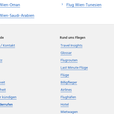
 Wien-Oman
Flug Wien-Tunesien
Wien-Saudi-Arabien