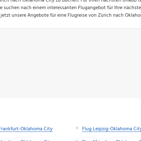
rich nach Oklahoma City zu buchen. Für Ihren nächsten Urlaub is
Sie suchen nach einem interessanten Flugangebot für Ihre nächste
 jetzt unsere Angebote für eine Flugreise von Zürich nach Oklah
Frankfurt-Oklahoma City
Flug Leipzig-Oklahoma Cit