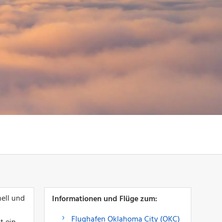
ell und
Informationen und Flüge zum:
Flughafen Oklahoma City (OKC)