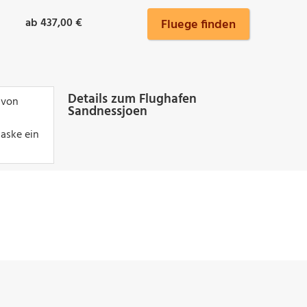
ab 437,00 €
Fluege finden
Details zum Flughafen
 von
Sandnessjoen
aske ein