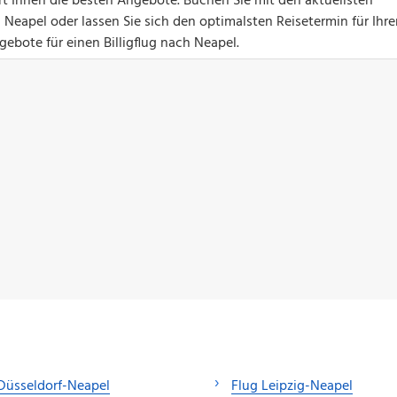
ert Ihnen die besten Angebote. Buchen Sie mit den aktuellsten
Neapel oder lassen Sie sich den optimalsten Reisetermin für Ihre
ebote für einen Billigflug nach Neapel.
Düsseldorf-Neapel
Flug Leipzig-Neapel