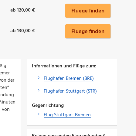
ab 120,00 €
Fluege finden
ab 130,00 €
Fluege finden
ßig
Informationen und Flüge zum:
remer
Flughafen Bremen (BRE)
von der
ten“
Flughafen Stuttgart (STR)
Landung
Minuten
Gegenrichtung
g von
Flug Stuttgart-Bremen
Keinen passenden Flug gefunden?