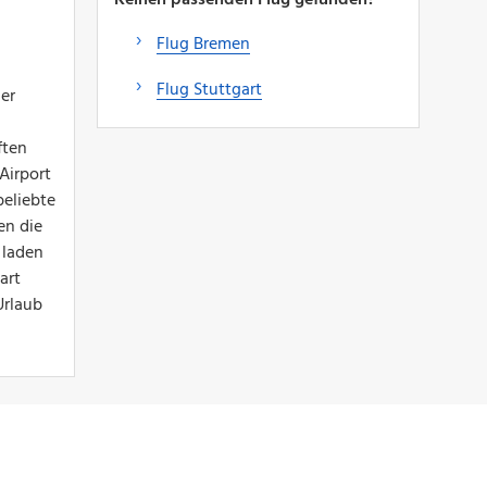
Flug Bremen
Flug Stuttgart
er
ften
Airport
beliebte
en die
 laden
art
Urlaub