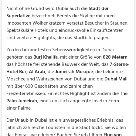
Nicht ohne Grund wird Dubai auch die
Stadt der
Superlative
bezeichnet. Bereits die Skyline mit ihren
imposanten Wolkenkratzern versetzt Besucher in Staunen.
Spektakuläre Hotels und eindrucksvolle Einkaufszentren
sind weitere Highlights, die das Stadtbild prägen.
Zu den bekanntesten Sehenswürdigkeiten in Dubai
gehören das
Burj Khalifa
, mit einer Größe von
828 Metern
das höchste frei stehende Bauwerk der Welt, das
7-Sterne-
Hotel Burj Al Arab
, die
Jumeirah Mosque
, die bekannte
Moschee und Wahrzeichen von Dubai und die
Dubai Mall
mit über 600 Geschäften und zahlreichen
Freizeiterlebnissen. Ein echtes Highlight ist zudem die
The
Palm Jumeirah
, eine künstlich angelegte Insel in Form
einer Palme.
Der Urlaub in Dubai ist ein unvergessliches Erlebnis, das
jährlich zahlreiche Touristen in die Stadt lockt. Sie wollen
das Emirat live erleben? Buchen Sie jetzt Ihren
Flug von