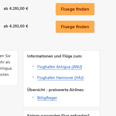
ab 4.293,00 €
Fluege finden
ab 4.293,00 €
Fluege finden
en Sie
Informationen und Flüge zum:
hr als
Flughafen Antigua (ANU)
ntigua.
esten
Flughafen Hannover (HAJ)
Übersicht - preiswerte Airlines:
Billigflieger
Keinen passenden Flug gefunden?