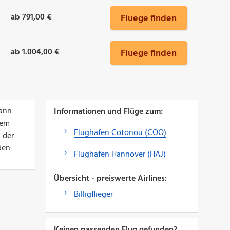
ab 791,00 €
Fluege finden
ab 1.004,00 €
Fluege finden
Dann
Informationen und Flüge zum:
nem
Flughafen Cotonou (COO)
 der
den
Flughafen Hannover (HAJ)
Übersicht - preiswerte Airlines:
Billigflieger
Keinen passenden Flug gefunden?