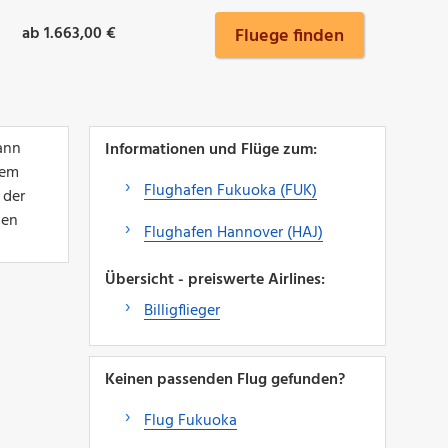
ab 1.663,00 €
Fluege finden
ann
Informationen und Flüge zum:
nem
Flughafen Fukuoka (FUK)
 der
den
Flughafen Hannover (HAJ)
Übersicht - preiswerte Airlines:
Billigflieger
Keinen passenden Flug gefunden?
Flug Fukuoka