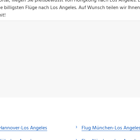
ortal, fliegen Sie preisbewusst von Hongkong nach Los Angeles.
die billigsten Flüge nach Los Angeles. Auf Wunsch teilen wir Ihne
it!
Hannover-Los Angeles
Flug München-Los Angele