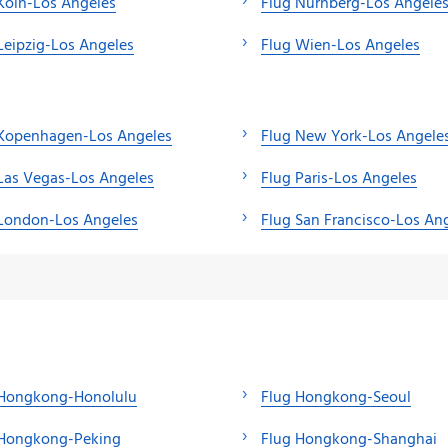
Köln-Los Angeles
Flug Nürnberg-Los Angele
Leipzig-Los Angeles
Flug Wien-Los Angeles
 Kopenhagen-Los Angeles
Flug New York-Los Angele
Las Vegas-Los Angeles
Flug Paris-Los Angeles
 London-Los Angeles
Flug San Francisco-Los An
 Hongkong-Honolulu
Flug Hongkong-Seoul
 Hongkong-Peking
Flug Hongkong-Shanghai