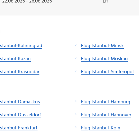
22.08.2026 - 26.08.2026
LH
l
Istanbul-Kaliningrad
Flug Istanbul-Minsk
Istanbul-Kazan
Flug Istanbul-Moskau
Istanbul-Krasnodar
Flug Istanbul-Simferopol
Istanbul-Damaskus
Flug Istanbul-Hamburg
Istanbul-Düsseldorf
Flug Istanbul-Hannover
Istanbul-Frankfurt
Flug Istanbul-Köln