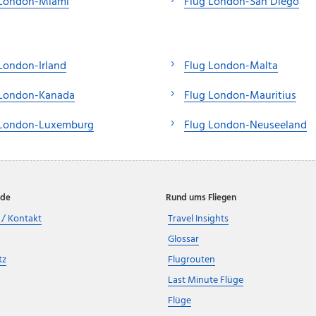
 London-Miami
Flug London-San Diego
London-Irland
Flug London-Malta
 London-Kanada
Flug London-Mauritius
 London-Luxemburg
Flug London-Neuseeland