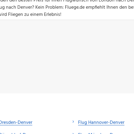
unden den besten Preis für Ihren Flugwunsch von London nach De
g nach Denver? Kein Problem: Fluege.de empfiehlt Ihnen den be
ird Fliegen zu einem Erlebnis!
 Dresden-Denver
Flug Hannover-Denver