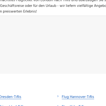
r nächstes Flugticket von London nach Tiflis und überzeugen Sie 
eschäftsreise oder für den Urlaub - wir liefern vielfältige Angebo
um preiswerten Erlebnis!
Dresden-Tiflis
Flug Hannover-Tiflis