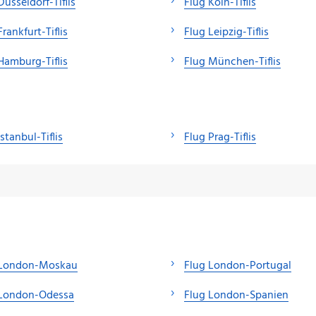
Düsseldorf-Tiflis
Flug Köln-Tiflis
Frankfurt-Tiflis
Flug Leipzig-Tiflis
Hamburg-Tiflis
Flug München-Tiflis
Istanbul-Tiflis
Flug Prag-Tiflis
 London-Moskau
Flug London-Portugal
 London-Odessa
Flug London-Spanien