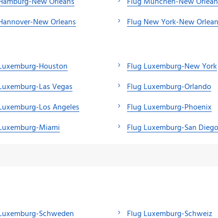
 Hamburg-New Orleans
Flug München-New Orlean
 Hannover-New Orleans
Flug New York-New Orlea
 Luxemburg-Houston
Flug Luxemburg-New York
 Luxemburg-Las Vegas
Flug Luxemburg-Orlando
 Luxemburg-Los Angeles
Flug Luxemburg-Phoenix
 Luxemburg-Miami
Flug Luxemburg-San Dieg
 Luxemburg-Schweden
Flug Luxemburg-Schweiz