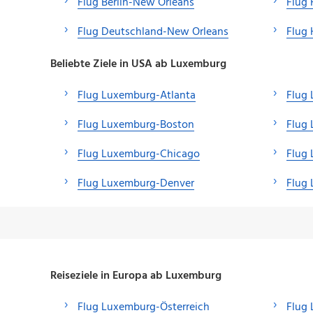
Flug Berlin-New Orleans
Flug
Flug Deutschland-New Orleans
Flug
Beliebte Ziele in USA ab Luxemburg
Flug Luxemburg-Atlanta
Flug
Flug Luxemburg-Boston
Flug
Flug Luxemburg-Chicago
Flug
Flug Luxemburg-Denver
Flug
Reiseziele in Europa ab Luxemburg
Flug Luxemburg-Österreich
Flug