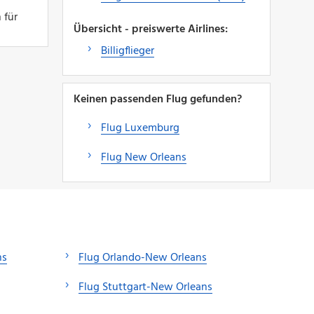
 für
Übersicht - preiswerte Airlines:
Billigflieger
Keinen passenden Flug gefunden?
Flug Luxemburg
Flug New Orleans
ns
Flug Orlando-New Orleans
Flug Stuttgart-New Orleans