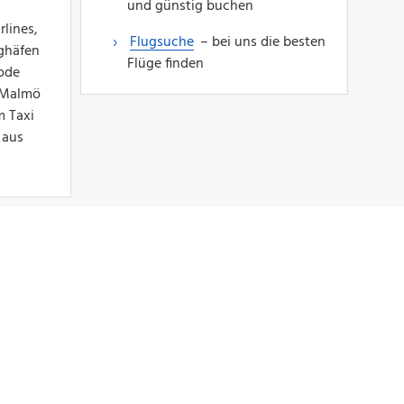
und günstig buchen
lines,
Flugsuche
– bei uns die besten
ghäfen
Flüge finden
ode
 Malmö
m Taxi
 aus