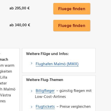
ab 295,00 €
Fluege finden
ab 340,00 €
Fluege finden
e
Weitere Flüge und Infos:
nach
Flughafen Malmö (MMX)
nehm warm
gkeiten
Lilla
Weitere Flug-Themen
eter
ach Malmö
Billigflieger
– günstig fliegen mit
 Västra
Low-Cost-Airlines
eres
Flugtickets
– Preise vergleichen