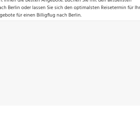
ert Ihnen die besten Angebote. Buchen Sie mit den aktuellsten
h Berlin oder lassen Sie sich den optimalsten Reisetermin für Ih
ebote für einen Billigflug nach Berlin.