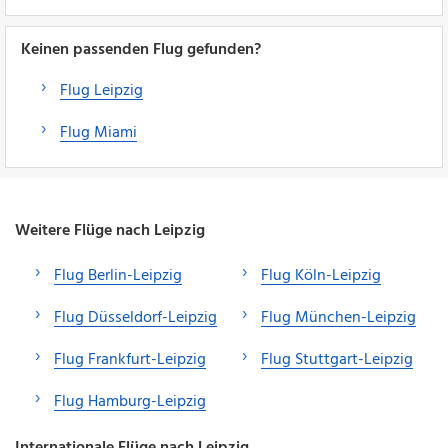
Keinen passenden Flug gefunden?
Flug Leipzig
Flug Miami
Weitere Flüge nach Leipzig
Flug Berlin-Leipzig
Flug Köln-Leipzig
Flug Düsseldorf-Leipzig
Flug München-Leipzig
Flug Frankfurt-Leipzig
Flug Stuttgart-Leipzig
Flug Hamburg-Leipzig
Internationale Flüge nach Leipzig