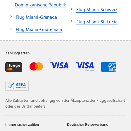
Dominikanische Republik
Flug Miami-Schweiz
Flug Miami-Grenada
Flug Miami-St. Lucia
Flug Miami-Guatemala