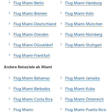
Flug Miami-Berlin
Flug Miami-Hamburg
Flug Miami-Bremen
Flug Miami-Köln
Flug Miami-Deutschland
Flug Miami-München
Flug Miami-Dresden
Flug Miami-Nürnberg
Flug Miami-Düsseldorf
Flug Miami-Stuttgart
Flug Miami-Frankfurt
Andere Reiseziele ab Miami
Flug Miami-Bahamas
Flug Miami-Jamaika
Flug Miami-Barbados
Flug Miami-Kuba
Flug Miami-Costa Rica
Flug Miami-Österreich
Flug Miami-
Flug Miami-Puerto Rico