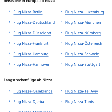
Reiseziele in Europa ab Nizza
Flug Nizza-Berlin
Flug Nizza-Luxemburg
Flug Nizza-Deutschland
Flug Nizza-München
Flug Nizza-Düsseldorf
Flug Nizza-Nürnberg
Flug Nizza-Frankfurt
Flug Nizza-Österreich
Flug Nizza-Hamburg
Flug Nizza-Schweiz
Flug Nizza-Hannover
Flug Nizza-Stuttgart
Langstreckenflüge ab Nizza
Flug Nizza-Casablanca
Flug Nizza-Tel Aviv
Flug Nizza-Djerba
Flug Nizza-Tunis