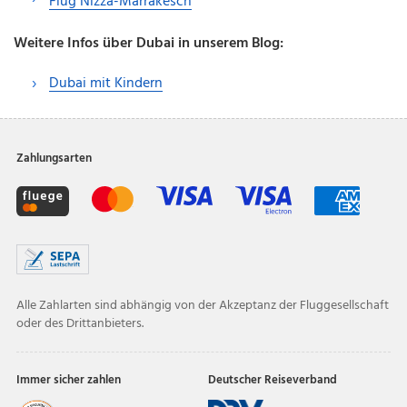
Flug Nizza-Marrakesch
Weitere Infos über Dubai in unserem Blog:
Dubai mit Kindern