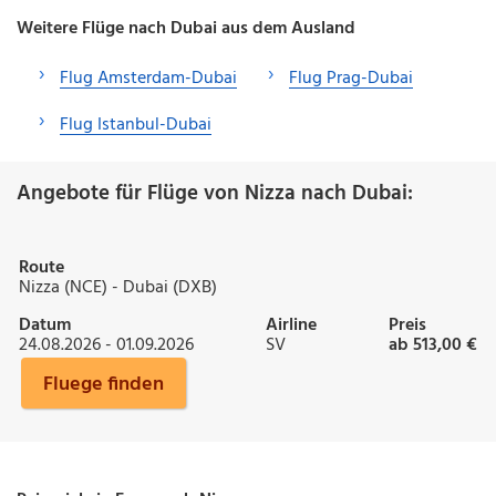
Weitere Flüge nach Dubai aus dem Ausland
Flug Amsterdam-Dubai
Flug Prag-Dubai
Flug Istanbul-Dubai
Angebote für Flüge von Nizza nach Dubai:
Route
Nizza (NCE) - Dubai (DXB)
Datum
Airline
Preis
24.08.2026 - 01.09.2026
SV
ab 513,00 €
Fluege finden