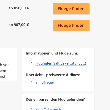
ab 858,00 €
Fluege finden
ab 907,00 €
Fluege finden
Informationen und Flüge zum:
Flughafen Salt Lake City (SLC)
ch von
lem:
Übersicht - preiswerte Airlines:
is!
Billigflieger
Keinen passenden Flug gefunden?
Flug Österreich