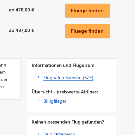
ab 478,00 €
Fluege finden
ab 487,00 €
Fluege finden
ann
Informationen und Flüge zum:
nem
Flughafen Samsun (SZF)
 der
en
Übersicht - preiswerte Airlines:
Billigflieger
Keinen passenden Flug gefunden?
Flug Österreich