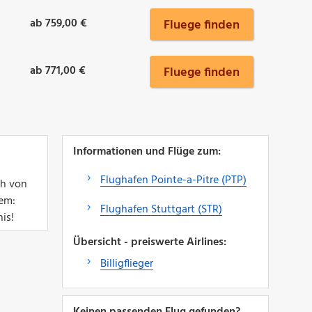
ab 759,00 €
Fluege finden
ab 771,00 €
Fluege finden
Informationen und Flüge zum:
Flughafen Pointe-a-Pitre (PTP)
ch von
lem:
Flughafen Stuttgart (STR)
is!
Übersicht - preiswerte Airlines:
Billigflieger
Keinen passenden Flug gefunden?