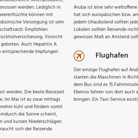
enossen werden. Lediglich in
Aruba ist eine sehr weltoffene
Meeresfrüchte können mit
hat sich europäischen bzw. a
dizinische Versorgung ist sehr
jedem Urlaubsland sollten je
tschaftsarzt. Empfohlen
Lokalen sollten Reisende nich
rückholversicherung. Vorsicht
gewisses Maß an Anstand soll
geboten. Auch Hepatitis A
n entsprechende Impfungen
Flughafen
Der einzige Flughafen auf Arub
starten die Maschinen in Ric
dem Bus sind es 15 Fahrminute
ist werden. Die beste Reisezeit
Ebenso fahren von dort auch a
 Im Mai ist es zwar mittags
bringen. Ein Taxi-Service existi
enehm kühl und fördern somit
hindurch die Sonne scheint,
n und kurzen Niederschlägen
raucht sich der Reisende