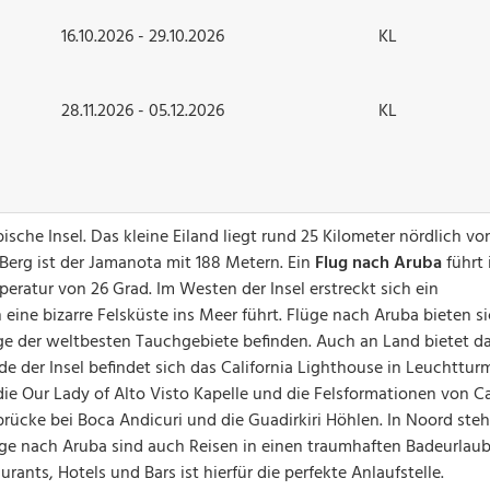
16.10.2026 - 29.10.2026
KL
28.11.2026 - 05.12.2026
KL
bische Insel. Das kleine Eiland liegt rund 25 Kilometer nördlich vo
e Berg ist der Jamanota mit 188 Metern. Ein
Flug nach Aruba
führt 
eratur von 26 Grad. Im Westen der Insel erstreckt sich ein
eine bizarre Felsküste ins Meer führt. Flüge nach Aruba bieten si
nige der weltbesten Tauchgebiete befinden. Auch an Land bietet d
 der Insel befindet sich das California Lighthouse in Leuchtturm
 die Our Lady of Alto Visto Kapelle und die Felsformationen von Ca
rücke bei Boca Andicuri und die Guadirkiri Höhlen. In Noord steh
üge nach Aruba sind auch Reisen in einen traumhaften Badeurlaub
ants, Hotels und Bars ist hierfür die perfekte Anlaufstelle.