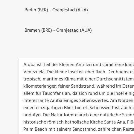
Berlin (BER) - Oranjestad (AUA)
Bremen (BRE) - Oranjestad (AUA)
Aruba ist Teil der Kleinen Antillen und somit eine kari
Venezuela. Die kleine Insel ist eher flach. Der höchst
tropisch, maritimes Klima mit einer Durchschnittstemp
kilometerlanger, feiner Sandstrand, während im Osten 
allem für Tauchfans an, da sich rund um die Insel ei
interessante Aruba einiges Sehenswertes. Am Nordende
einen einzigartigen Blick bietet. Sehenswert ist auch
und Ayo. Die Natur formte auch eine natürliche Steinb
historische römisch katholische Kirche Santa Ana. Fl
Palm Beach mit seinem Sandstrand, zahlreichen Restaur