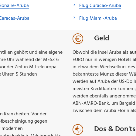
Bonaire-Aruba
Flug Curacao-Aruba
Caracas-Aruba
Flug Miami-Aruba
Geld
Antillen gehört und eine eigene
Obwohl die Insel Aruba als au
ihre Uhr während der MESZ 6
EURO nur in wenigen Hotels ak
vor der Zeit in Mitteleuropa
in etwa dem Wechselkurs des U
e Uhren 5 Stunden
bekannteste Münze dieser Wäh
werden auf Aruba der US-Dolla
meisten Kreditkarten können 
werden ebenfalls angenommen.
ABN-AMRO-Bank, um Bargeld a
zwischen dem Aruba Florin als
n Krankheiten. Vor der
mpfbescheinigung gegen
Dos & Don'ts
er modernen
unbedenklich. Milchprodukte,