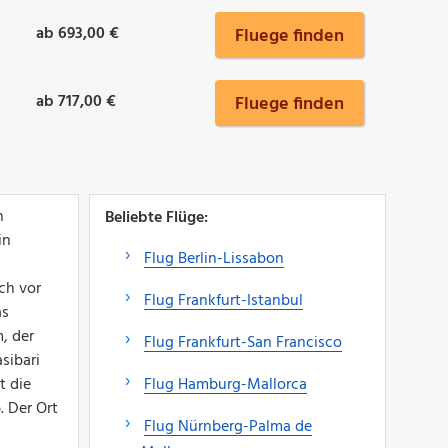
ab 693,00 €
Fluege finden
ab 717,00 €
Fluege finden
n
Beliebte Flüge:
in
Flug Berlin-Lissabon
ch vor
Flug Frankfurt-Istanbul
as
, der
Flug Frankfurt-San Francisco
sibari
t die
Flug Hamburg-Mallorca
. Der Ort
Flug Nürnberg-Palma de