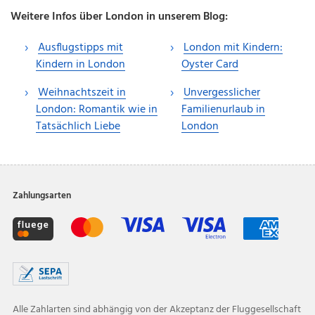
Weitere Infos über London in unserem Blog:
Ausflugstipps mit
London mit Kindern:
Kindern in London
Oyster Card
Weihnachtszeit in
Unvergesslicher
London: Romantik wie in
Familienurlaub in
Tatsächlich Liebe
London