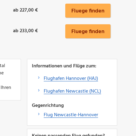
ab 227,00 €
Fluege finden
ab 233,00 €
Fluege finden
tal
Informationen und Flüge zum:
ne
Flughafen Hannover (HAJ)
 Ihren
Flughafen Newcastle (NCL)
Gegenrichtung
Flug Newcastle-Hannover
Keinen passenden Flug gefunden?