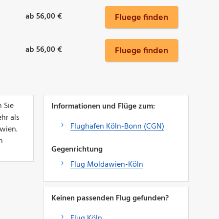
ab 56,00 €
Fluege finden
ab 56,00 €
Fluege finden
 Sie
Informationen und Flüge zum:
hr als
Flughafen Köln-Bonn (CGN)
awien.
n
Gegenrichtung
Flug Moldawien-Köln
Keinen passenden Flug gefunden?
Flug Köln