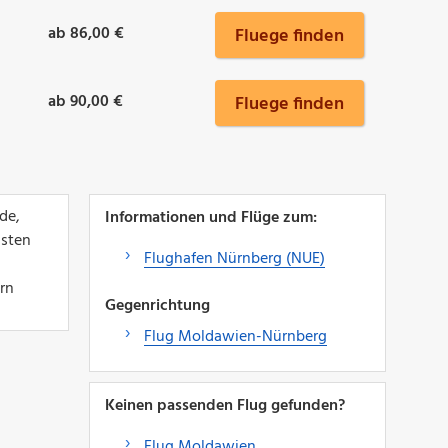
ab 86,00 €
Fluege finden
ab 90,00 €
Fluege finden
de,
Informationen und Flüge zum:
lsten
Flughafen Nürnberg (NUE)
ern
Gegenrichtung
Flug Moldawien-Nürnberg
Keinen passenden Flug gefunden?
Flug Moldawien