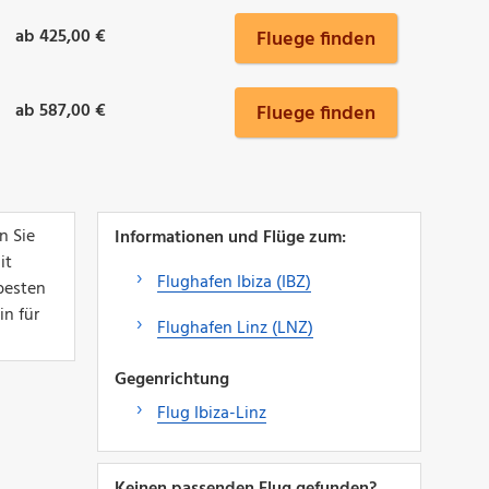
ab 425,00 €
Fluege finden
ab 587,00 €
Fluege finden
n Sie
Informationen und Flüge zum:
it
Flughafen Ibiza (IBZ)
besten
in für
Flughafen Linz (LNZ)
Gegenrichtung
Flug Ibiza-Linz
Keinen passenden Flug gefunden?