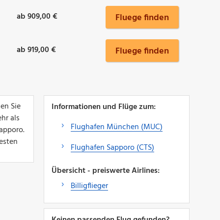
ab 909,00 €
Fluege finden
ab 919,00 €
Fluege finden
en Sie
Informationen und Flüge zum:
hr als
Flughafen München (MUC)
apporo.
esten
Flughafen Sapporo (CTS)
Übersicht - preiswerte Airlines:
Billigflieger
Keinen passenden Flug gefunden?