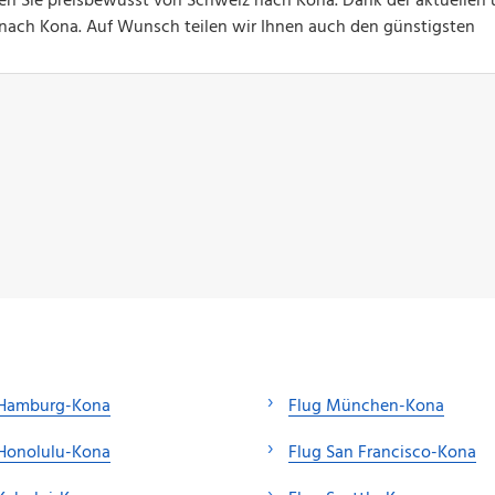
gen Sie preisbewusst von Schweiz nach Kona. Dank der aktuellen
ge nach Kona. Auf Wunsch teilen wir Ihnen auch den günstigsten
 Hamburg-Kona
Flug München-Kona
 Honolulu-Kona
Flug San Francisco-Kona