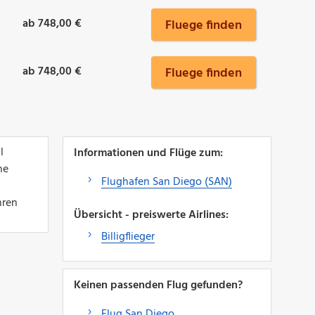
ab 748,00 €
Fluege finden
ab 748,00 €
Fluege finden
l
Informationen und Flüge zum:
ne
Flughafen San Diego (SAN)
hren
Übersicht - preiswerte Airlines:
Billigflieger
Keinen passenden Flug gefunden?
Flug San Diego