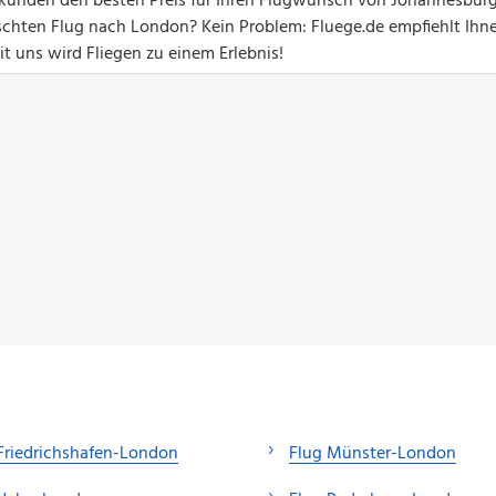
 Sekunden den besten Preis für Ihren Flugwunsch von Johannesbur
chten Flug nach London? Kein Problem: Fluege.de empfiehlt Ihn
t uns wird Fliegen zu einem Erlebnis!
Friedrichshafen-London
Flug Münster-London