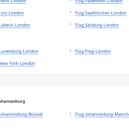
 Hahn-London
Flug Paderborn-London
Linz-London
Flug Saarbrücken-London
 Lübeck-London
Flug Salzburg-London
 Luxemburg-London
Flug Prag-London
 New York-London
Johannesburg
Johannesburg-Brüssel
Flug Johannesburg-Manch