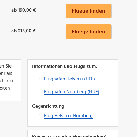
ab 190,00 €
Fluege finden
ab 215,00 €
Fluege finden
en Sie
Informationen und Flüge zum:
hr als
Flughafen Helsinki (HEL)
lsinki.
esten
Flughafen Nürnberg (NUE)
Gegenrichtung
Flug Helsinki-Nürnberg
Keinen passenden Flug gefunden?